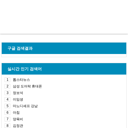
구글 검색결과
실시간 인기 검색어
1
톱스타뉴스
2
삼성 도어락 휴대폰
3
정보석
4
이임생
5
마노디셰프 강남
6
아침
7
양육비
8
김정관