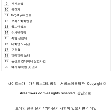
9
긴신소설
10
하한가
11
forget you 코드
12
보톡스화학반응
13
골드만삭스
14
수사반장팀
15
축협 성접대
16
대화면 도서관
17
구윤철
18
끼리끼리 노래
19
돌산도 컨테이너 살인사건
20
여기 부족한 것 없네
사이트소개
개인정보처리방침
서비스이용약관
Copyright ©
dreamwas.com
All rights reserved.
상단으로
도메인 관련 문의 / 기타문의 사항이 있으시면 이메일